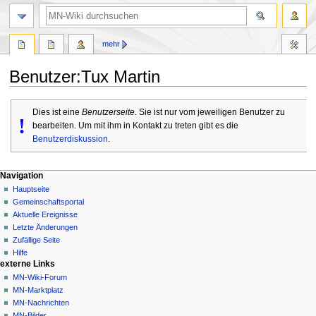
Suche
mehr
Benutzer
:
Tux Martin
Zur
Zur
Dies ist eine
Benutzerseite
. Sie ist nur vom jeweiligen Benutzer zu
Navigation
Suche
!
bearbeiten. Um mit ihm in Kontakt zu treten gibt es die
springen
springen
Benutzerdiskussion
.
Navigationsmenü
Seitenaktionen
Meine Werkzeuge
Navigation
Benutzerseite
Nicht
Hauptseite
angemeldet
Diskussion
Gemeinschafts­portal
Diskussionsseite
Lesen
Aktuelle Ereignisse
Beiträge
Quelltext
Letzte Änderungen
anzeigen
Anmelden
Zufällige Seite
Versionsgeschichte
Hilfe
externe Links
MN-Wiki-Forum
MN-Marktplatz
MN-Nachrichten
MN-Bilder