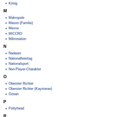
König
M
Makropole
Mason (Familie)
Messe
MICCRO
Mikronation
N
Nadaam
Nationalfeiertag
Nationalsport
Non-Player-Charakter
O
Oberster Richter
Oberster Richter (Kaysteran)
Ozean
P
Pottyhead
R