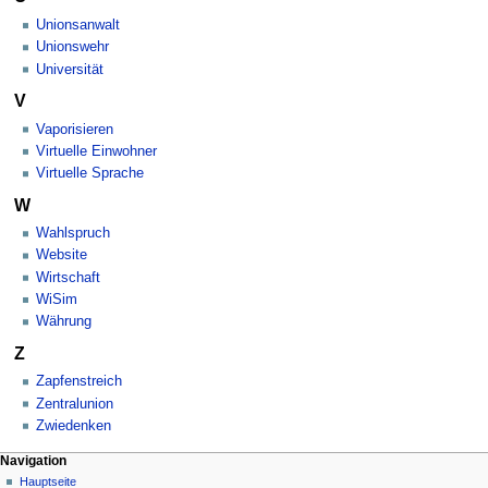
Unionsanwalt
Unionswehr
Universität
V
Vaporisieren
Virtuelle Einwohner
Virtuelle Sprache
W
Wahlspruch
Website
Wirtschaft
WiSim
Währung
Z
Zapfenstreich
Zentralunion
Zwiedenken
Navigationsmenü
Seitenaktionen
Meine Werkzeuge
Navigation
Kategorie
Nicht
Hauptseite