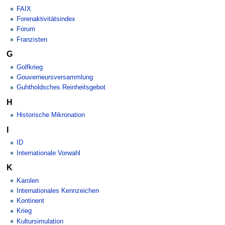
FAIX
Forenaktivitätsindex
Forum
Franzisten
G
Golfkrieg
Gouverneursversammlung
Guhtholdsches Reinheitsgebot
H
Historische Mikronation
I
ID
Internationale Vorwahl
K
Karolen
Internationales Kennzeichen
Kontinent
Krieg
Kultursimulation