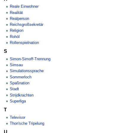
Reale Einwohner
Realität
Realperson
Reichsgroßsekretär
Religion
Rohöl
Rollenspielnation
S
Simon-Simoff-Trennung
Simsau
Simulationssprache
Sommerloch
Spaßnation
Stadt
Strijdkrachten
Superliga
T
Televisor
Thon'sche Tripelung
U