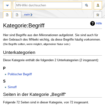
Suche
mehr
Hilfe
Kategorie
:
Begriff
Zur
Zur
Hier sind Begriffe aus den Mikronationen aufgelistet. Sie sind auch für
Navigation
Suche
den Gebrauch des MNwiki wichtig, da diese Begriffe häufig vorkommen.
springen
springen
(Die Begriffe sollten, wenn möglich, allgemeiner Natur sein.)
Unterkategorien
Diese Kategorie enthält die folgenden 2 Unterkategorien (2 insgesamt):
P
Politischer Begriff
S
Simoff
Seiten in der Kategorie „Begriff“
Folgende 72 Seiten sind in dieser Kategorie, von 72 insgesamt.