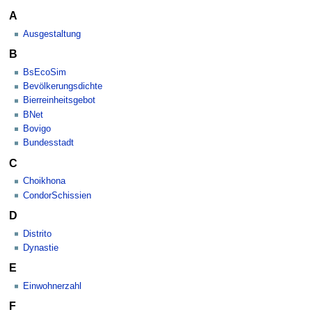
A
Ausgestaltung
B
BsEcoSim
Bevölkerungsdichte
Bierreinheitsgebot
BNet
Bovigo
Bundesstadt
C
Choikhona
CondorSchissien
D
Distrito
Dynastie
E
Einwohnerzahl
F