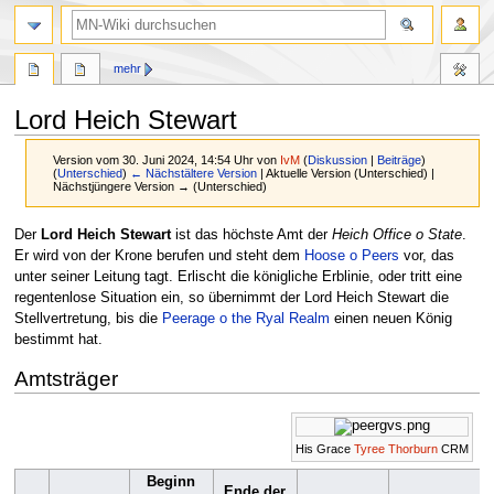
Suche
mehr
Lord Heich Stewart
Version vom 30. Juni 2024, 14:54 Uhr von
IvM
(
Diskussion
|
Beiträge
)
(
Unterschied
)
← Nächstältere Version
| Aktuelle Version (Unterschied) |
Nächstjüngere Version → (Unterschied)
Zur
Zur
Der
Lord Heich Stewart
ist das höchste Amt der
Heich Office o State
.
Navigation
Suche
Er wird von der Krone berufen und steht dem
Hoose o Peers
vor, das
springen
springen
unter seiner Leitung tagt. Erlischt die königliche Erblinie, oder tritt eine
regentenlose Situation ein, so übernimmt der Lord Heich Stewart die
Stellvertretung, bis die
Peerage o the Ryal Realm
einen neuen König
bestimmt hat.
Amtsträger
His Grace
Tyree Thorburn
CRM
Beginn
Ende der