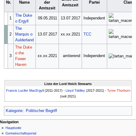
Nr.
Name
der
Partei
Clan
Amtszeit
Amtszeit
The Duke
1
09.05.2011
13.07.2017
Independent
o Ergyll
The
2
Marquis o
13.07.2017
xx.xx.2021
TCC
Aulderland
The Duke
o the
3
xx.xx.2021
amtierend
Independent
Fower
Haven
Liste der
Lord Heich Stewarts
Francis Lucifer MacErgyll
(2011-2017) -
Lloyd Tiddley
(2017-2021) -
Tyree Thorburn
(seit 2021)
Kategorie
:
Politischer Begriff
Navigationsmenü
Seitenaktionen
Meine Werkzeuge
Navigation
Seite
Nicht
Hauptseite
angemeldet
Diskussion
Gemeinschafts­portal