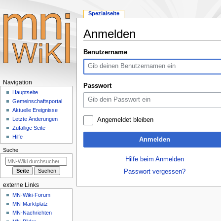
Spezialseite
Anmelden
Zur
Zur
Benutzername
Navigation
Suche
springen
springen
Navigationsmenü
Navigation
Passwort
Hauptseite
Gemeinschafts­portal
Aktuelle Ereignisse
Letzte Änderungen
Angemeldet bleiben
Zufällige Seite
Hilfe
Anmelden
Suche
Hilfe beim Anmelden
Passwort vergessen?
externe Links
MN-Wiki-Forum
MN-Marktplatz
MN-Nachrichten