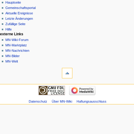
Spezialseite
Nicht
Hauptseite
angemeldet
Gemeinschafts­portal
Diskussionsseite
Aktuelle Ereignisse
Beiträge
Letzte Änderungen
Anmelden
Zufällige Seite
Hilfe
externe Links
MN-Wiki-Forum
MN-Marktplatz
MN-Nachrichten
MN-Bilder
MN-Welt
Werkzeuge
Spezialseiten
Druckversion
Navigation
Hauptseite
Gemeinschafts­
portal
Datenschutz
Über MN-Wiki
Haftungsausschluss
Aktuelle
Ereignisse
Letzte
Änderungen
Zufällige
Seite