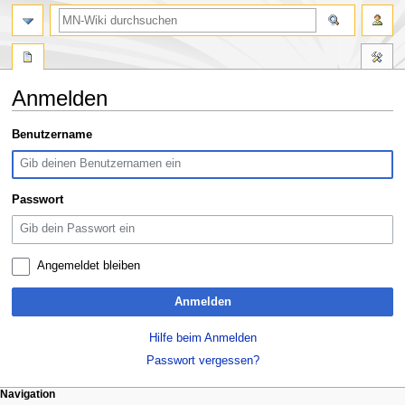
Suche
Anmelden
Zur
Zur
Benutzername
Navigation
Suche
springen
springen
Passwort
Angemeldet bleiben
Anmelden
Hilfe beim Anmelden
Passwort vergessen?
Navigationsmenü
Seitenaktionen
Meine Werkzeuge
Navigation