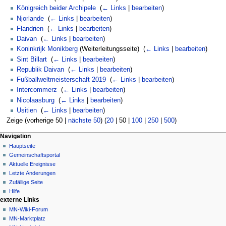
Königreich beider Archipele
‎
(
← Links
|
bearbeiten
)
Njorlande
‎
(
← Links
|
bearbeiten
)
Flandrien
‎
(
← Links
|
bearbeiten
)
Daivan
‎
(
← Links
|
bearbeiten
)
Koninkrijk Monikberg
(Weiterleitungsseite) ‎
(
← Links
|
bearbeiten
)
Sint Billart
‎
(
← Links
|
bearbeiten
)
Republik Daivan
‎
(
← Links
|
bearbeiten
)
Fußballweltmeisterschaft 2019
‎
(
← Links
|
bearbeiten
)
Intercommerz
‎
(
← Links
|
bearbeiten
)
Nicolaasburg
‎
(
← Links
|
bearbeiten
)
Usitien
‎
(
← Links
|
bearbeiten
)
Zeige (
vorherige 50
|
nächste 50
) (
20
|
50
|
100
|
250
|
500
)
Navigationsmenü
Seitenaktionen
Meine Werkzeuge
Navigation
Seite
Nicht
Hauptseite
angemeldet
Diskussion
Gemeinschafts­portal
Diskussionsseite
Lesen
Aktuelle Ereignisse
Beiträge
Quelltext
Letzte Änderungen
anzeigen
Anmelden
Zufällige Seite
Versionsgeschichte
Hilfe
externe Links
MN-Wiki-Forum
MN-Marktplatz