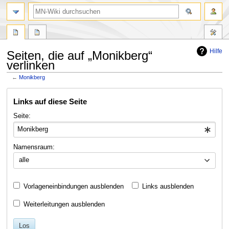
Suche
Hilfe
Seiten, die auf „Monikberg“
verlinken
←
Monikberg
Zur
Zur
Links auf diese Seite
Navigation
Suche
springen
springen
Seite:
Namensraum:
alle
Vorlageneinbindungen ausblenden
Links ausblenden
Weiterleitungen ausblenden
Los