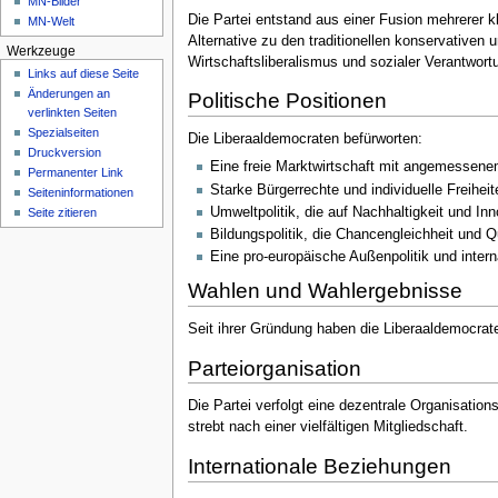
MN-Bilder
Die Partei entstand aus einer Fusion mehrerer kl
MN-Welt
Alternative zu den traditionellen konservativen
Werkzeuge
Wirtschaftsliberalismus und sozialer Verantwort
Links auf diese Seite
Änderungen an
Politische Positionen
verlinkten Seiten
Spezialseiten
Die Liberaaldemocraten befürworten:
Druckversion
Eine freie Marktwirtschaft mit angemessenem
Permanenter Link
Starke Bürgerrechte und individuelle Freiheit
Seiten­­informationen
Umweltpolitik, die auf Nachhaltigkeit und Inn
Seite zitieren
Bildungspolitik, die Chancengleichheit und Qu
Eine pro-europäische Außenpolitik und inter
Wahlen und Wahlergebnisse
Seit ihrer Gründung haben die Liberaaldemocrat
Parteiorganisation
Die Partei verfolgt eine dezentrale Organisations
strebt nach einer vielfältigen Mitgliedschaft.
Internationale Beziehungen