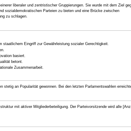
einerer liberaler und zentristischer Gruppierungen. Sie wurde mit dem Ziel ge
 und sozialdemokratischen Parteien zu bieten und eine Brücke zwischen
ung zu schlagen.
 staatlichem Eingriff zur Gewährleistung sozialer Gerechtigkeit.
en.
ovation basiert.
alität betont.
nationale Zusammenarbeit.
en stetig an Popularität gewonnen. Bei den letzten Parlamentswahlen erreich
struktur mit aktiver Mitgliederbeteiligung. Der Parteivorsitzende wird alle [A