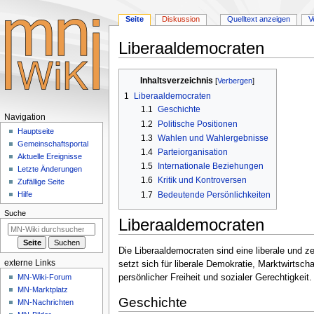
Seite
Diskussion
Quelltext anzeigen
V
Liberaaldemocraten
Zur
Zur
Inhaltsverzeichnis
Navigation
Suche
1
Liberaaldemocraten
springen
springen
1.1
Geschichte
Navigationsmenü
Navigation
1.2
Politische Positionen
Hauptseite
1.3
Wahlen und Wahlergebnisse
Gemeinschafts­portal
1.4
Parteiorganisation
Aktuelle Ereignisse
1.5
Internationale Beziehungen
Letzte Änderungen
1.6
Kritik und Kontroversen
Zufällige Seite
1.7
Bedeutende Persönlichkeiten
Hilfe
Suche
Liberaaldemocraten
Die Liberaaldemocraten sind eine liberale und ze
externe Links
setzt sich für liberale Demokratie, Marktwirtsch
MN-Wiki-Forum
persönlicher Freiheit und sozialer Gerechtigkeit.
MN-Marktplatz
Geschichte
MN-Nachrichten