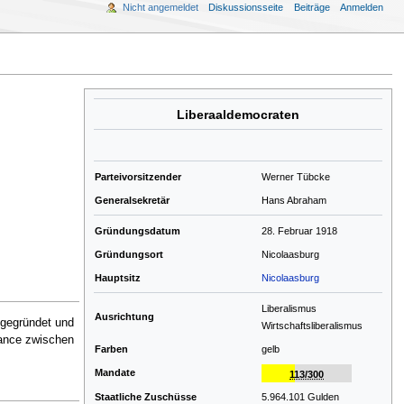
Nicht angemeldet
Diskussionsseite
Beiträge
Anmelden
Liberaaldemocraten
Parteivorsitzender
Werner Tübcke
Generalsekretär
Hans Abraham
Gründungsdatum
28. Februar 1918
Gründungsort
Nicolaasburg
Haupt­sitz
Nicolaasburg
Liberalismus
Aus­richtung
] gegründet und
Wirtschaftsliberalismus
alance zwischen
Farben
gelb
Mandate
113/300
Staatliche Zuschüsse
5.964.101 Gulden