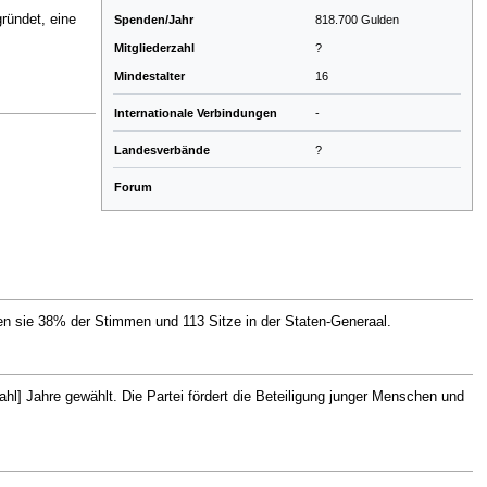
gründet, eine
Spenden/Jahr
818.700 Gulden
Mitglieder­zahl
?
Mindest­alter
16
Internationale Verbindungen
-
Landesverbände
?
Forum
ten sie 38% der Stimmen und 113 Sitze in der Staten-Generaal.
nzahl] Jahre gewählt. Die Partei fördert die Beteiligung junger Menschen und