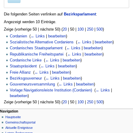
Die folgenden Seiten verlinken auf
Bezirksparlament
:
Angezeigt werden 10 Einträge.
Zeige (
vorherige 50
|
nächste 50
) (
20
|
50
|
100
|
250
|
500
)
Cordanien
‎
(
← Links
|
bearbeiten
)
Sozialistische Alternative Cordaniens
‎
(
← Links
|
bearbeiten
)
Cordanisches Staatsparlament
‎
(
← Links
|
bearbeiten
)
Republikanische Freiheitspartei
‎
(
← Links
|
bearbeiten
)
Cordanische Linke
‎
(
← Links
|
bearbeiten
)
Staatspräsident
‎
(
← Links
|
bearbeiten
)
Freie Allianz
‎
(
← Links
|
bearbeiten
)
Bezirksgouverneur
‎
(
← Links
|
bearbeiten
)
Gouverneursversammlung
‎
(
← Links
|
bearbeiten
)
Vorlage:Navigationsleiste Institution (Cordanien)
‎
(
← Links
|
bearbeiten
)
Zeige (
vorherige 50
|
nächste 50
) (
20
|
50
|
100
|
250
|
500
)
Navigationsmenü
Seitenaktionen
Meine Werkzeuge
Navigation
Seite
Nicht
Hauptseite
angemeldet
Diskussion
Gemeinschafts­portal
Diskussionsseite
Lesen
Aktuelle Ereignisse
Beiträge
Quelltext
Letzte Änderungen