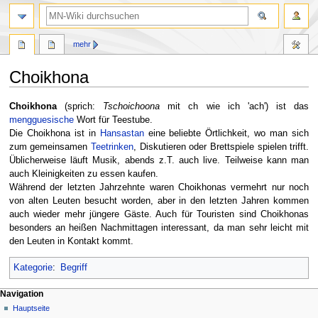
Suche
mehr
Choikhona
Zur
Zur
Choikhona
(sprich:
Tschoichoona
mit ch wie ich 'ach') ist das
Navigation
Suche
mengguesische
Wort für Teestube.
springen
springen
Die Choikhona ist in
Hansastan
eine beliebte Örtlichkeit, wo man sich
zum gemeinsamen
Teetrinken
, Diskutieren oder Brettspiele spielen trifft.
Üblicherweise läuft Musik, abends z.T. auch live. Teilweise kann man
auch Kleinigkeiten zu essen kaufen.
Während der letzten Jahrzehnte waren Choikhonas vermehrt nur noch
von alten Leuten besucht worden, aber in den letzten Jahren kommen
auch wieder mehr jüngere Gäste. Auch für Touristen sind Choikhonas
besonders an heißen Nachmittagen interessant, da man sehr leicht mit
den Leuten in Kontakt kommt.
Kategorie
:
Begriff
Navigationsmenü
Seitenaktionen
Meine Werkzeuge
Navigation
Seite
Nicht
Hauptseite