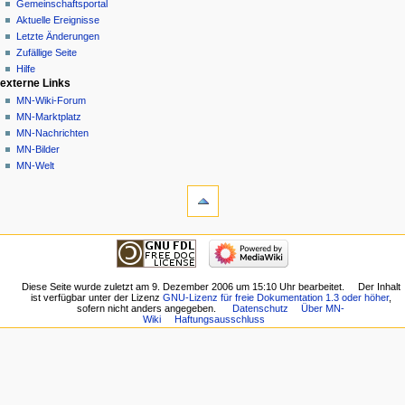
angemeldet
Diskussion
Gemeinschafts­portal
Diskussionsseite
Lesen
Aktuelle Ereignisse
Beiträge
Quelltext
Letzte Änderungen
anzeigen
Anmelden
Zufällige Seite
Versionsgeschichte
Hilfe
externe Links
MN-Wiki-Forum
MN-Marktplatz
MN-Nachrichten
MN-Bilder
MN-Welt
Werkzeuge
Links
auf
diese
Navigation
Seite
Hauptseite
Änderungen
Gemeinschafts­
an
portal
Diese Seite wurde zuletzt am 9. Dezember 2006 um 15:10 Uhr bearbeitet.
Der Inhalt
verlinkten
ist verfügbar unter der Lizenz
GNU-Lizenz für freie Dokumentation 1.3 oder höher
,
Aktuelle
Seiten
sofern nicht anders angegeben.
Datenschutz
Über MN-
Ereignisse
Wiki
Haftungsausschluss
Spezialseiten
Letzte
Druckversion
Änderungen
Permanenter
Zufällige
Link
Seite
Seiten­­
Hilfe
informationen