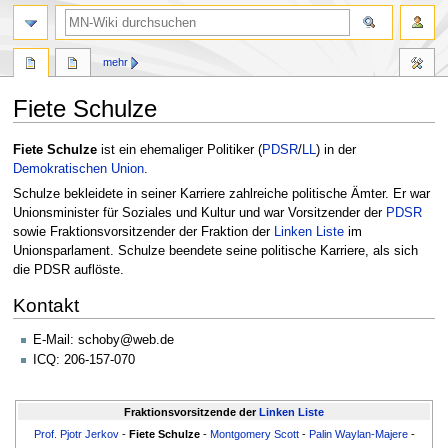
Suche
mehr
Fiete Schulze
Zur
Zur
Fiete Schulze
ist ein ehemaliger Politiker (
PDSR
/
LL
) in der
Navigation
Suche
Demokratischen Union
.
springen
springen
Schulze bekleidete in seiner Karriere zahlreiche politische Ämter. Er war
Unionsminister für Soziales und Kultur und war Vorsitzender der
PDSR
sowie Fraktionsvorsitzender der Fraktion der
Linken Liste
im
Unionsparlament. Schulze beendete seine politische Karriere, als sich
die PDSR auflöste.
Kontakt
E-Mail: schoby@web.de
ICQ: 206-157-070
Fraktionsvorsitzende der
Linken Liste
Prof. Pjotr Jerkov
-
Fiete Schulze
-
Montgomery Scott
-
Palin Waylan-Majere
-