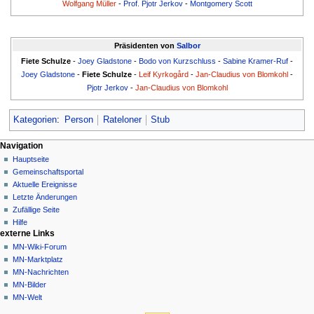
Wolfgang Müller
-
Prof. Pjotr Jerkov
-
Montgomery Scott
Präsidenten von
Salbor
Fiete Schulze
-
Joey Gladstone
-
Bodo von Kurzschluss
-
Sabine Kramer-Ruf
-
Joey Gladstone
-
Fiete Schulze
-
Leif Kyrkogård
-
Jan-Claudius von Blomkohl
-
Pjotr Jerkov
-
Jan-Claudius von Blomkohl
Kategorien
:
Person
Rateloner
Stub
Navigationsmenü
Seitenaktionen
Meine Werkzeuge
Navigation
Seite
Nicht
Hauptseite
angemeldet
Diskussion
Gemeinschafts­portal
Diskussionsseite
Lesen
Aktuelle Ereignisse
Beiträge
Quelltext
Letzte Änderungen
anzeigen
Anmelden
Zufällige Seite
Versionsgeschichte
Hilfe
externe Links
MN-Wiki-Forum
MN-Marktplatz
MN-Nachrichten
MN-Bilder
MN-Welt
Werkzeuge