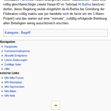
völlig gleichberechtigte zweite Haupt-ID im Teilstaat
Al-Bathia
besitzen
dürfen, diese Regelung wurde eingeführt da Al-Bathia bei Gründung der
Föderation völlig inaktiv war (es handelte sich de facte um ein 1-Mann-
Projekt) und das warten auf eine "normale", zufällig erfolgende Belebung
allen Beteiligten wenig ausichtsreich erschien.
Kategorie
:
Begriff
Navigationsmenü
Seitenaktionen
Meine Werkzeuge
Navigation
Seite
Nicht
Hauptseite
angemeldet
Diskussion
Gemeinschafts­portal
Diskussionsseite
Lesen
Aktuelle Ereignisse
Beiträge
Quelltext
Letzte Änderungen
anzeigen
Anmelden
Zufällige Seite
Versionsgeschichte
Hilfe
externe Links
MN-Wiki-Forum
MN-Marktplatz
MN-Nachrichten
MN-Bilder
MN-Welt
Werkzeuge
Links
auf