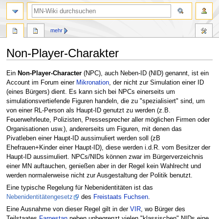
Suche
mehr
Non-Player-Charakter
Zur
Zur
Ein
Non-Player-Character
(NPC), auch Neben-ID (NID) genannt, ist ein
Navigation
Suche
Account im Forum einer
Mikronation
, der nicht zur Simulation einer ID
springen
springen
(eines Bürgers) dient. Es kann sich bei NPCs einerseits um
simulationsvertiefende Figuren handeln, die zu "spezialisiert" sind, um
von einer RL-Person als Haupt-ID genutzt zu werden (z.B.
Feuerwehrleute, Polizisten, Pressesprecher aller möglichen Firmen oder
Organisationen usw.), andererseits um Figuren, mit denen das
Pivatleben einer Haupt-ID aussimuliert werden soll (zB
Ehefrauen+Kinder einer Haupt-ID), diese werden i.d.R. vom Besitzer der
Haupt-ID aussimuliert. NPCs/NIDs können zwar im Bürgerverzeichnis
einer MN auftauchen, genießen aber in der Regel kein Wahlrecht und
werden normalerweise nicht zur Ausgestaltung der Politik benutzt.
Eine typische Regelung für Nebenidentitäten ist das
Nebenidentitätengesetz
des
Freistaats Fuchsen
.
Eine Ausnahme von dieser Regel gilt in der
VIR
, wo Bürger des
Teilstaates
Farnestan
neben unbegrenzt vielen "klassischen" NIDs eine