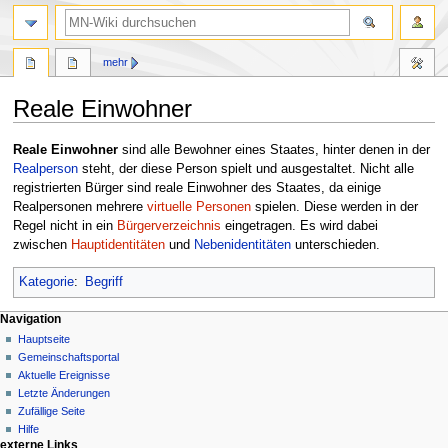
Suche
mehr
Reale Einwohner
Zur
Zur
Reale Einwohner
sind alle Bewohner eines Staates, hinter denen in der
Navigation
Suche
Realperson
steht, der diese Person spielt und ausgestaltet. Nicht alle
springen
springen
registrierten Bürger sind reale Einwohner des Staates, da einige
Realpersonen mehrere
virtuelle Personen
spielen. Diese werden in der
Regel nicht in ein
Bürgerverzeichnis
eingetragen. Es wird dabei
zwischen
Hauptidentitäten
und
Nebenidentitäten
unterschieden.
Kategorie
:
Begriff
Navigationsmenü
Seitenaktionen
Meine Werkzeuge
Navigation
Seite
Nicht
Hauptseite
angemeldet
Diskussion
Gemeinschafts­portal
Diskussionsseite
Lesen
Aktuelle Ereignisse
Beiträge
Quelltext
Letzte Änderungen
anzeigen
Anmelden
Zufällige Seite
Versionsgeschichte
Hilfe
externe Links