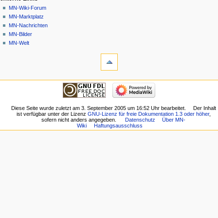
MN-Wiki-Forum
MN-Marktplatz
MN-Nachrichten
MN-Bilder
MN-Welt
Werkzeuge
Links
auf
diese
Navigation
Seite
Hauptseite
Änderungen
Gemeinschafts­
an
portal
Diese Seite wurde zuletzt am 3. September 2005 um 16:52 Uhr bearbeitet.
Der Inhalt
verlinkten
ist verfügbar unter der Lizenz
GNU-Lizenz für freie Dokumentation 1.3 oder höher
,
Aktuelle
Seiten
sofern nicht anders angegeben.
Datenschutz
Über MN-
Ereignisse
Wiki
Haftungsausschluss
Spezialseiten
Letzte
Druckversion
Änderungen
Permanenter
Zufällige
Link
Seite
Seiten­­
Hilfe
informationen
externe Links
Seite
MN-
zitieren
Wiki-
Forum
MN-
Marktplatz