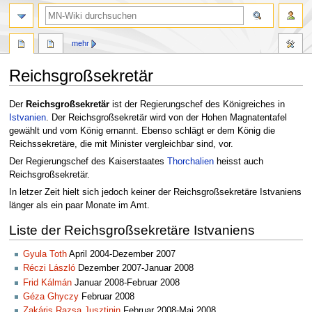
Suche
mehr
Reichsgroßsekretär
Zur
Zur
Der
Reichsgroßsekretär
ist der Regierungschef des Königreiches in
Navigation
Suche
Istvanien
. Der Reichsgroßsekretär wird von der Hohen Magnatentafel
springen
springen
gewählt und vom König ernannt. Ebenso schlägt er dem König die
Reichssekretäre, die mit Minister vergleichbar sind, vor.
Der Regierungschef des Kaiserstaates
Thorchalien
heisst auch
Reichsgroßsekretär.
In letzer Zeit hielt sich jedoch keiner der Reichsgroßsekretäre Istvaniens
länger als ein paar Monate im Amt.
Liste der Reichsgroßsekretäre Istvaniens
Gyula Toth
April 2004-Dezember 2007
Réczi László
Dezember 2007-Januar 2008
Frid Kálmán
Januar 2008-Februar 2008
Géza Ghyczy
Februar 2008
Zakáris Razsa Jusztinin
Februar 2008-Mai 2008