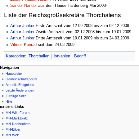
Sándor Nandór
aus dem Hause Hardenberg Mai 2008-
Liste der Reichsgroßsekretäre Thorchaliens
Arthur Junker
Erste Amtszeit vom 12.09.2008 bis zum 02.12.2008
Arthur Junker
Zweite Amtszeit vom 02.12.2008 bis zum 19.01.2009
Arthur Junker
Dritte Amtszeit vom 19.01.2009 bis zum 24.03.2009
Vilmos Konrád
seit dem 24.03.2009
Kategorien
:
Thorchalien
Istvanien
Begriff
Navigationsmenü
Seitenaktionen
Meine Werkzeuge
Navigation
Seite
Nicht
Hauptseite
angemeldet
Diskussion
Gemeinschafts­portal
Diskussionsseite
Lesen
Aktuelle Ereignisse
Beiträge
Quelltext
Letzte Änderungen
anzeigen
Anmelden
Zufällige Seite
Versionsgeschichte
Hilfe
externe Links
MN-Wiki-Forum
MN-Marktplatz
MN-Nachrichten
MN-Bilder
MN-Welt