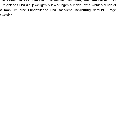
 in keiner der Mikronationen irgendetwas geschieht, das simulatorisch E
Ereignisses und die jeweiligen Auswirkungen auf den Preis werden durch di
ist man um eine unparteiische und sachliche Bewertung bemüht. Frag
t werden.