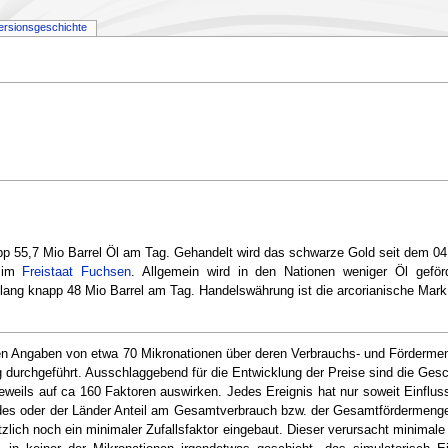
ersionsgeschichte
app 55,7 Mio Barrel Öl am Tag. Gehandelt wird das schwarze Gold seit dem 04
im
Freistaat Fuchsen
. Allgemein wird in den Nationen weniger Öl geförd
slang knapp 48 Mio Barrel am Tag. Handelswährung ist die arcorianische Mark
en Angaben von etwa 70 Mikronationen über deren Verbrauchs- und Förderme
 durchgeführt. Ausschlaggebend für die Entwicklung der Preise sind die Gesc
eweils auf ca 160 Faktoren auswirken. Jedes Ereignis hat nur soweit Einflus
des oder der Länder Anteil am Gesamtverbrauch bzw. der Gesamtfördermeng
ätzlich noch ein minimaler Zufallsfaktor eingebaut. Dieser verursacht minima