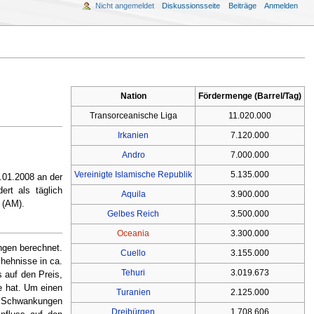
Nicht angemeldet
Diskussionsseite
Beiträge
Anmelden
Nation
Fördermenge (Barrel/Tag)
Transorceanische Liga
11.020.000
Irkanien
7.120.000
Andro
7.000.000
Vereinigte Islamische Republik
5.135.000
.01.2008 an der
ert als täglich
Aquila
3.900.000
 (AM).
Gelbes Reich
3.500.000
Oceania
3.300.000
ngen berechnet.
Cuello
3.155.000
hehnisse in ca.
Tehuri
3.019.673
s auf den Preis,
e hat. Um einen
Turanien
2.125.000
le Schwankungen
Dreibürgen
1.708.606