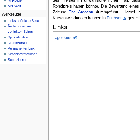
des Preises im unwahrscheinlichen Fall, dass
MN-Bilder
Rohölpreis haben könnte. Die Bewertung eines 
MN-Welt
Zeitung
The Arcorian
durchgeführt. Hierbei 
Werkzeuge
Kursentwicklungen können in
Fuchsen
gestell
Links auf diese Seite
Links
Änderungen an
verlinkten Seiten
Spezialseiten
Tageskurse
Druckversion
Permanenter Link
Seiten­­informationen
Seite zitieren