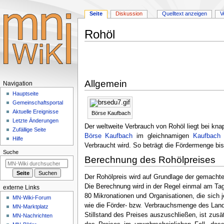
Seite
Diskussion
Quelltext anzeigen
V
Rohöl
Zur
Zur
Navigation
Suche
springen
springen
Allgemein
Navigationsmenü
Navigation
Hauptseite
Gemeinschafts­portal
Aktuelle Ereignisse
Börse Kaufbach
Letzte Änderungen
Der weltweite Verbrauch von Rohöl liegt bei kn
Zufällige Seite
Börse Kaufbach
im gleichnamigen
Kaufbach
Hilfe
Verbraucht wird. So beträgt die Fördermenge bi
Suche
Berechnung des Rohölpreises
Der Rohölpreis wird auf Grundlage der gemacht
Die Berechnung wird in der Regel einmal am Tag
externe Links
80 Mikronationen und Organisationen, die sich j
MN-Wiki-Forum
wie die Förder- bzw. Verbrauchsmenge des Lan
MN-Marktplatz
Stillstand des Preises auszuschließen, ist zus
MN-Nachrichten