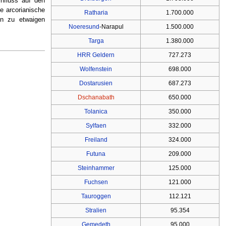
influss auf den
e arcorianische
Ratharia
1.700.000
en zu etwaigen
Noeresund
-Narapul
1.500.000
Targa
1.380.000
HRR Geldern
727.273
Wolfenstein
698.000
Dostarusien
687.273
Dschanabath
650.000
Tolanica
350.000
Sylfaen
332.000
Freiland
324.000
Futuna
209.000
Steinhammer
125.000
Fuchsen
121.000
Tauroggen
112.121
Stralien
95.354
Gemedeth
95.000