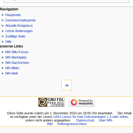
Navigationsmenü
Seitenaktionen
Meine Werkzeuge
Navigation
Seite
Nicht
Hauptseite
angemeldet
Diskussion
Gemeinschafts­portal
Diskussionsseite
Lesen
Aktuelle Ereignisse
Beiträge
Quelltext
Letzte Änderungen
anzeigen
Anmelden
Zufällige Seite
Versionsgeschichte
Hilfe
externe Links
MN-Wiki-Forum
MN-Marktplatz
MN-Nachrichten
MN-Bilder
MN-Welt
Werkzeuge
Links
auf
diese
Navigation
Seite
Hauptseite
Änderungen
Gemeinschafts­
an
portal
Diese Seite wurde zuletzt am 1. November 2010 um 18:05 Uhr bearbeitet.
Der Inhalt
verlinkten
ist verfügbar unter der Lizenz
GNU-Lizenz für freie Dokumentation 1.3 oder höher
,
Aktuelle
Seiten
sofern nicht anders angegeben.
Datenschutz
Über MN-
Ereignisse
Wiki
Haftungsausschluss
Spezialseiten
Letzte
Druckversion
Änderungen