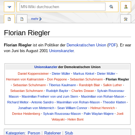
Suche
mehr
Florian Riegler
Zur
Zur
Florian Riegler
ist ein Politiker der
Demokratischen Union
(
PDF
). Er war
Navigation
Suche
von Juni bis August 2001
Unionskanzler
.
springen
springen
Unionskanzler
der Demokratischen Union
Daniel Koppensteiner
-
Dieter Müller
-
Markus Kinkel
-
Dieter Müller
-
Hermann von Kalmarstein
-
Don Peppone
-
Sebastian Schuhmann
-
Florian Riegler
-
Sebastian Schuhmann
-
Tiberius Kaulmann
-
Randolph Blair
-
Salkin Luther
-
Sebastian Schuhmann
-
Rudolph Baylor
-
Charles Dowan
-
Sylvain Rousseau-
Mason
-
Maximilian Freiherr von und zum Stern
-
Maximilian von Rohan-Mason
-
Richard Meltor
-
Antonio Sandro
-
Maximilian von Rohan-Mason
-
Theodor Klatten
-
Jonathan von Metternich
-
Sean William Connor
-
Helmut Hennrich
-
Denise Heidenberg
-
Sylvain Rousseau-Mason
-
Palin Waylan-Majere
-
Joeli
Veitayaki
-
Helen Bont
Kategorien
:
Person
Rateloner
Stub