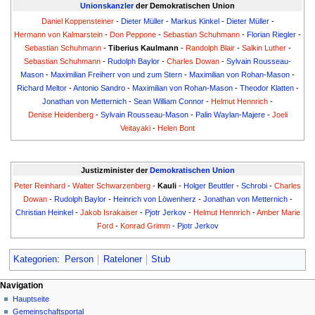
Unionskanzler
der Demokratischen Union
Daniel Koppensteiner
-
Dieter Müller
-
Markus Kinkel
-
Dieter Müller
-
Hermann von Kalmarstein
-
Don Peppone
-
Sebastian Schuhmann
-
Florian Riegler
-
Sebastian Schuhmann
-
Tiberius Kaulmann
-
Randolph Blair
-
Salkin Luther
-
Sebastian Schuhmann
-
Rudolph Baylor
-
Charles Dowan
-
Sylvain Rousseau-
Mason
-
Maximilian Freiherr von und zum Stern
-
Maximilian von Rohan-Mason
-
Richard Meltor
-
Antonio Sandro
-
Maximilian von Rohan-Mason
-
Theodor Klatten
-
Jonathan von Metternich
-
Sean William Connor
-
Helmut Hennrich
-
Denise Heidenberg
-
Sylvain Rousseau-Mason
-
Palin Waylan-Majere
-
Joeli
Veitayaki
-
Helen Bont
Justizminister der
Demokratischen Union
Peter Reinhard
-
Walter Schwarzenberg
-
Kauli
-
Holger Beuttler
-
Schrobi
-
Charles
Dowan
-
Rudolph Baylor
-
Heinrich von Löwenherz
-
Jonathan von Metternich
-
Christian Heinkel
-
Jakob Israkaiser
-
Pjotr Jerkov
-
Helmut Hennrich
-
Amber Marie
Ford
-
Konrad Grimm
-
Pjotr Jerkov
Kategorien
:
Person
Rateloner
Stub
Navigationsmenü
Seitenaktionen
Meine Werkzeuge
Navigation
Seite
Nicht
Hauptseite
angemeldet
Diskussion
Gemeinschafts­portal