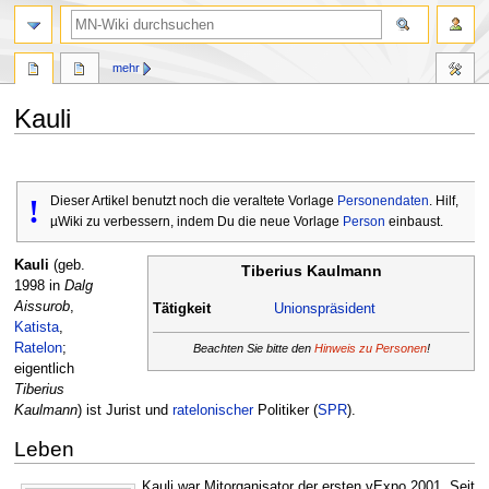
Suche
mehr
Kauli
Zur
Zur
Navigation
Suche
!
Dieser Artikel benutzt noch die veraltete Vorlage
Personendaten
. Hilf,
springen
springen
µWiki zu verbessern, indem Du die neue Vorlage
Person
einbaust.
Kauli
(geb.
Tiberius Kaulmann
1998 in
Dalg
Aissurob
,
Tätigkeit
Unionspräsident
Katista
,
Ratelon
;
Beachten Sie bitte den
Hinweis zu Personen
!
eigentlich
Tiberius
Kaulmann
) ist Jurist und
ratelonischer
Politiker (
SPR
).
Leben
Kauli war Mitorganisator der ersten vExpo 2001. Seit