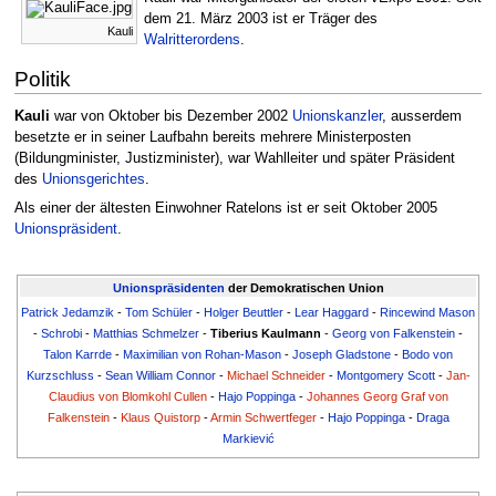
dem 21. März 2003 ist er Träger des
Kauli
Walritterordens
.
Politik
Kauli
war von Oktober bis Dezember 2002
Unionskanzler
, ausserdem
besetzte er in seiner Laufbahn bereits mehrere Ministerposten
(Bildungminister, Justizminister), war Wahlleiter und später Präsident
des
Unionsgerichtes
.
Als einer der ältesten Einwohner Ratelons ist er seit Oktober 2005
Unionspräsident
.
Unionspräsidenten
der Demokratischen Union
Patrick Jedamzik
-
Tom Schüler
-
Holger Beuttler
-
Lear Haggard
-
Rincewind Mason
-
Schrobi
-
Matthias Schmelzer
-
Tiberius Kaulmann
-
Georg von Falkenstein
-
Talon Karrde
-
Maximilian von Rohan-Mason
-
Joseph Gladstone
-
Bodo von
Kurzschluss
-
Sean William Connor
-
Michael Schneider
-
Montgomery Scott
-
Jan-
Claudius von Blomkohl Cullen
-
Hajo Poppinga
-
Johannes Georg Graf von
Falkenstein
-
Klaus Quistorp
-
Armin Schwertfeger
-
Hajo Poppinga
-
Draga
Markiević