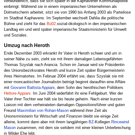
verwunderlich, dass sie sich später in die Kaphavener Kommunalpolitik
einbringt. Während sie in einem imperianischen Unternehmen als
Dolmetscherin arbeitet, sitzt sie von 1990 bis Anfang 2003 als Parteilose
im Stadtrat Kaphavens. Im September wechselt Dahlia die politische
Bühne und zieht für das
Bü02
.sozial-ökologisch in den imperianischen
Landtag ein und wird später imperianische Staatsministerin für Umwelt
und Soziales.
Umzug nach Heroth
Ende Dezember 2003 erkrankt ihr Vater in Heroth schwer und um in
seiner Nähe zu sein, zieht sie mit ihrem damaligen Lebensgefährten
Thomas Szyslak nach Arancia. Schon im Januar wird sie Präsidentin
des Unionsbezirksrates Heroth und kurze Zeit später Bürgermeisterin
ihres Heimatortes. Im Februar 2004 erfährt sie, dass Szyslak sie mit
einer moncaotischen Journalistin betrügt beginnt daraufhin eine Affäre
mit
Giovanni Battista Appiani
, dem Sohn des herothischen Politikers
Hettore Appiani
. Im Juni 2004 widerfährt ihr eine Fehlgeburt. Wer der
Vater ihrer Tochter war hält sie bis heute geheim. Nach einer kurzen
Liaison mit dem verheirateten damaligen Oppositionsführer und guten
Freund
Maximilian von Rohan-Mason
während ihrer Zeit als
Unionsministerin für Wirtschaft und Finanzen bleibt sie einige Zeit
alleine, kommt dann aber mit ihrem langjährigen
BZ
-Kollegen
Rincewind
Mason
zusammen, mit dem sie seitdem mit einer kleinen Unterbrechung
in Wilder Ehe lebt.