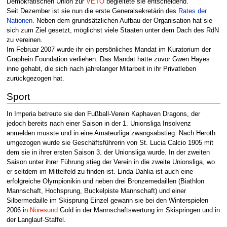
Demokratischen Union zur
VETO
begleitete sie entscheidend.
Seit Dezember ist sie nun die erste Generalsekretärin des
Rates der
Nationen
. Neben dem grundsätzlichen Aufbau der Organisation hat sie
sich zum Ziel gesetzt, möglichst viele Staaten unter dem Dach des RdN
zu vereinen.
Im Februar 2007 wurde ihr ein persönliches Mandat im Kuratorium der
Graphein Foundation verliehen. Das Mandat hatte zuvor Gwen Hayes
inne gehabt, die sich nach jahrelanger Mitarbeit in ihr Privatleben
zurückgezogen hat.
Sport
In Imperia betreute sie den Fußball-Verein Kaphaven Dragons, der
jedoch bereits nach einer Saison in der 1. Unionsliga Insolvenz
anmelden musste und in eine Amateurliga zwangsabstieg. Nach Heroth
umgezogen wurde sie Geschäftsführerin von St. Lucia Calcio 1905 mit
dem sie in ihrer ersten Saison 3. der Unionsliga wurde. In der zweiten
Saison unter ihrer Führung stieg der Verein in die zweite Unionsliga, wo
er seitdem im Mittelfeld zu finden ist. Linda Dahlia ist auch eine
erfolgreiche Olympionikin und neben drei Bronzemedaillen (Biathlon
Mannschaft, Hochsprung, Buckelpiste Mannschaft) und einer
Silbermedaille im Skisprung Einzel gewann sie bei den Winterspielen
2006 in
Nöresund
Gold in der Mannschaftswertung im Skispringen und in
der Langlauf-Staffel.