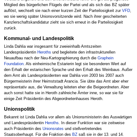
Mitglied des bürgerlichen Flügels der Partei und als sich das BZ später
auflöst, wechselt sie nach einer kurzen Zeit der Parteilosigkeit zur
VFD
,
wo sie wenig später Unionsvorsitzende wird. Nach ihrer gescheiterten
Kanzlerschaftskandidatur zieht sie sich erneut in die Parteilosigkeit
zurück.
Kommunal- und Landespolitik
Linda Dahlia war insgesamt für zweieinhalb Amtszeiten
Landespräsidentin
Heroths
und begleitete den infrastrukturellen
Neuaufbau nach der Neu-Kartographierung durch die
Graphein
Foundation
. Als einheimische Estarierin legt sie besonderen Wert auf
den Erhalt der estarischen Sprache und den Erhalt des Weinbaus. Außer
dem Amt als Landespräsidenten war Dahlia von 2003 bis 2007 auch
Bürgermeisterin ihrer Heimststadt Arancia. Sie übte das Amt aber eher
repräsentativ aus, die Verwaltung leiteten eher die Beigeordneten. Aber
auch sonst hatte sie in Heroth zahlreiche Ämter inne, so war sie für
einige Zeit Präsidentin des Abgeordnetenhauses Heroth.
Unionspolitik
Bekannt ist Linda Dahlia vor allem als Unionsministerin des Auswärtigen
und Landespräsidentin
Heroths
. In dieser Funktion war sie zeitweise
auch Präsidentin des
Unionsrates
und stellvertretendes
Staatsoberhaupt. Für die Fraktion des
BZ
saß sie in der 13. und 14.