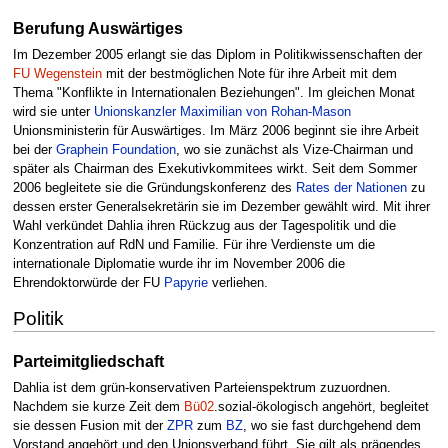
Berufung Auswärtiges
Im Dezember 2005 erlangt sie das Diplom in Politikwissenschaften der
FU Wegenstein
mit der bestmöglichen Note für ihre Arbeit mit dem
Thema "Konflikte in Internationalen Beziehungen". Im gleichen Monat
wird sie unter
Unionskanzler
Maximilian von Rohan-Mason
Unionsministerin für Auswärtiges. Im März 2006 beginnt sie ihre Arbeit
bei der
Graphein Foundation
, wo sie zunächst als Vize-Chairman und
später als Chairman des Exekutivkommitees wirkt. Seit dem Sommer
2006 begleitete sie die Gründungskonferenz des
Rates der Nationen
zu
dessen erster Generalsekretärin sie im Dezember gewählt wird. Mit ihrer
Wahl verkündet Dahlia ihren Rückzug aus der Tagespolitik und die
Konzentration auf RdN und Familie. Für ihre Verdienste um die
internationale Diplomatie wurde ihr im November 2006 die
Ehrendoktorwürde der FU
Papyrie
verliehen.
Politik
Parteimitgliedschaft
Dahlia ist dem grün-konservativen Parteienspektrum zuzuordnen.
Nachdem sie kurze Zeit dem
Bü02
.sozial-ökologisch angehört, begleitet
sie dessen Fusion mit der
ZPR
zum
BZ
, wo sie fast durchgehend dem
Vorstand angehört und den Unionsverband führt. Sie gilt als prägendes