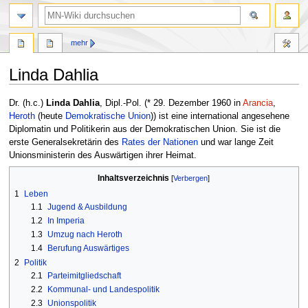
Suche
mehr
Linda Dahlia
Zur
Zur
Dr. (h.c.)
Linda Dahlia
, Dipl.-Pol. (* 29. Dezember 1960 in
Arancia
,
Navigation
Suche
Heroth
(heute
Demokratische Union
)) ist eine international angesehene
springen
springen
Diplomatin und Politikerin aus der Demokratischen Union. Sie ist die
erste Generalsekretärin des
Rates der Nationen
und war lange Zeit
Unionsministerin des Auswärtigen ihrer Heimat.
Inhaltsverzeichnis
1
Leben
1.1
Jugend & Ausbildung
1.2
In Imperia
1.3
Umzug nach Heroth
1.4
Berufung Auswärtiges
2
Politik
2.1
Parteimitgliedschaft
2.2
Kommunal- und Landespolitik
2.3
Unionspolitik