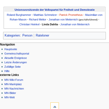
Unionsvorsitzende der Volkspartei für Freiheit und Demokratie
Roland Burghammer
-
Matthias Schmelzer
-
Patrick Prometheus
-
Maximilian von
Rohan-Mason
-
Richard Meltor
-
Jonathan von Metternich
-
(geschäftsführend)
Christian Heinkel
-
Linda Dahlia
-
Jonathan von Metternich
Kategorien
:
Person
Rateloner
Navigationsmenü
Seitenaktionen
Meine Werkzeuge
Navigation
Seite
Nicht
Hauptseite
angemeldet
Diskussion
Gemeinschafts­portal
Diskussionsseite
Lesen
Aktuelle Ereignisse
Beiträge
Quelltext
Letzte Änderungen
anzeigen
Anmelden
Zufällige Seite
Versionsgeschichte
Hilfe
externe Links
MN-Wiki-Forum
MN-Marktplatz
MN-Nachrichten
MN-Bilder
MN-Welt
Werkzeuge
Links