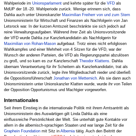
Wahlperiode im
Unionsparlament
und kehrte später für die
VFD
als
MdUP der 18.-20. Wahlperiode zurück. Wenige erinnern sich, dass
Dahlia auch unter Unionskanzler
Maximilian Freiherr von und zum Stern
Unionsministerin für Wirtschaft und Finanzen als Nachfolgerin von Jan
Letsrock war. In der kurzen Amtszeit beschränkte sie sich jedoch auf
reine Verwaltungsaufgaben. Während ihrer Zeit als Unionsvorsitzende
der VFD wurde Dahlia zur Kanzlerkandidatin als Nachfolgerin für
Maximilian von Rohan-Mason
aufgebaut. Trotz eines nicht erfolglosen
Wahlkampfes und einer Mehrheit von 4 Sitzen für die VFD, war der
Wunsch der anderen Parteien, die VFD als Regierungspartei abzulösen
zu groß, und so kam es zur Kanzlerschaft
Theodor Klattens
. Dahlia
übernam Verantwortung für ihr Scheitern als Kanzlerkandidatin, trat als
Unionsvorsitzende zurück, legte ihre Mitgliedsachaft nieder und überließ
die Oppositionsführerschaft
Jonathan von Metternich
. Als sie dann auch
Unionsministerin unter Unionskanzler Klatten wurde, wurde ihr von Teilen
der Opposition Opportunismus und Machtgier vorgeworfen.
Internationales
Seit ihrem Einstieg in die internationale Politik mit ihrem Amtsantritt als
Unionsministerin des Auswärtigen gilt Linda Dahlia als eine
einflussreiche Persönlichkeit der Welt. Sie unterhält gute Kontakte vor
allem in die albernisch-sprachigen Staaten und war lange Zeit für die
Graphein Foundation
mit Sitz in
Albernia
tätig. Auch den Beitritt der