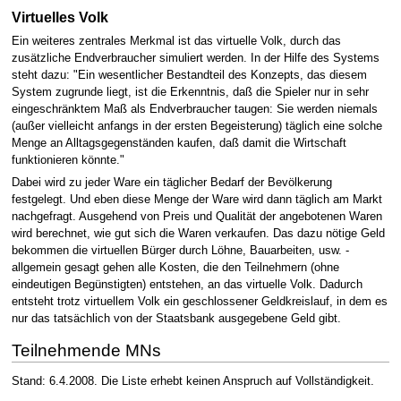
Virtuelles Volk
Ein weiteres zentrales Merkmal ist das virtuelle Volk, durch das
zusätzliche Endverbraucher simuliert werden. In der Hilfe des Systems
steht dazu: "Ein wesentlicher Bestandteil des Konzepts, das diesem
System zugrunde liegt, ist die Erkenntnis, daß die Spieler nur in sehr
eingeschränktem Maß als Endverbraucher taugen: Sie werden niemals
(außer vielleicht anfangs in der ersten Begeisterung) täglich eine solche
Menge an Alltagsgegenständen kaufen, daß damit die Wirtschaft
funktionieren könnte."
Dabei wird zu jeder Ware ein täglicher Bedarf der Bevölkerung
festgelegt. Und eben diese Menge der Ware wird dann täglich am Markt
nachgefragt. Ausgehend von Preis und Qualität der angebotenen Waren
wird berechnet, wie gut sich die Waren verkaufen. Das dazu nötige Geld
bekommen die virtuellen Bürger durch Löhne, Bauarbeiten, usw. -
allgemein gesagt gehen alle Kosten, die den Teilnehmern (ohne
eindeutigen Begünstigten) entstehen, an das virtuelle Volk. Dadurch
entsteht trotz virtuellem Volk ein geschlossener Geldkreislauf, in dem es
nur das tatsächlich von der Staatsbank ausgegebene Geld gibt.
Teilnehmende MNs
Stand: 6.4.2008. Die Liste erhebt keinen Anspruch auf Vollständigkeit.