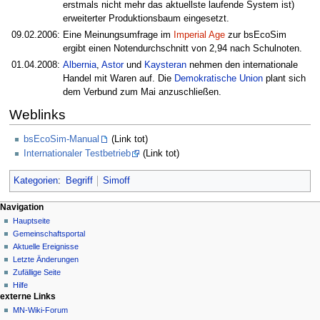
erstmals nicht mehr das aktuellste laufende System ist)
erweiterter Produktionsbaum eingesetzt.
09.02.2006:
Eine Meinungsumfrage im
Imperial Age
zur bsEcoSim
ergibt einen Notendurchschnitt von 2,94 nach Schulnoten.
01.04.2008:
Albernia
,
Astor
und
Kaysteran
nehmen den internationale
Handel mit Waren auf. Die
Demokratische Union
plant sich
dem Verbund zum Mai anzuschließen.
Weblinks
bsEcoSim-Manual
(Link tot)
Internationaler Testbetrieb
(Link tot)
Kategorien
:
Begriff
Simoff
Navigationsmenü
Seitenaktionen
Meine Werkzeuge
Navigation
Seite
Nicht
Hauptseite
angemeldet
Diskussion
Gemeinschafts­portal
Diskussionsseite
Lesen
Aktuelle Ereignisse
Beiträge
Quelltext
Letzte Änderungen
anzeigen
Anmelden
Zufällige Seite
Versionsgeschichte
Hilfe
externe Links
MN-Wiki-Forum