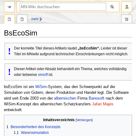
Suche
mehr
BsEcoSim
Zur
Zur
!
Der korrekte Titel dieses Artikels lautet
„bsEcoSim“.
Leider ist dieser
Navigation
Suche
Titel im MNwiki aufgrund technischer Einschränkungen nicht möglich.
springen
springen
!
Dieser Artikel oder Absatz behandelt ein Thema, welches vollständig
oder teilweise
simoff
ist.
bsEcoSim ist ein
WiSim
-System, das den Schwerpunkt auf die
Simulation von Gütern, deren Produktion und Handel legt. Die Software
wird seit Ende 2003 von der
albernischen
Firma
Banosoft
nach dem
WiSim-Konzept des albernischen Schatzkanzlers
Jafari Majes
entwickelt.
Inhaltsverzeichnis
1
Besonderheiten des Konzepts
1.1
Warensimulation