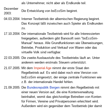
als Unternehmer, nicht aber als Endkunde teil.
Dezember
Die Entwicklung von bsEcoSim beginnt.
2003:
04.03.2004:
Interner Testbetrieb der albernischen Regierung beginnt.
Das Konzept läßt inzwischen auch Spieler als Endkunden
zu.
17.10.2004:
Der internationale Testbetrieb wird für alle Interessierten
freigegeben, außerdem gibt Banosoft sein "bsEcoSim-
Manual" heraus. Alle Grundfunktionen wie Überweisungen,
Betriebe, Produktion und Verkauf von Waren oder das
virtuelle Volk sind verfügbar.
22.03.2005:
Die zweite Ausbaustufe des Testbetriebs läuft an. Unter
anderem werden erstmals Steuern unterstützt.
21.07.2005:
Mit dem
Imperial Age
nimmt der erste Staat den
Regelbetrieb auf. Es wird dabei noch eine Version von
bsEcoSim eingesetzt, der einige zentrale Funktionen wie
z.B. der internationale Handel fehlen.
21.09.2005:
Die
Bundesrepublik Bergen
nimmt den Regelbetrieb mit
einer neuen Version auf, die eine Kontenverwaltung
beinhaltet, womit das gleichzeitige Betreiben von Konten
für Firmen, Vereine und Privatpersonen erleichtert wird.
Außerdem wird ein gegenüber dem Testbetrieb (der damit